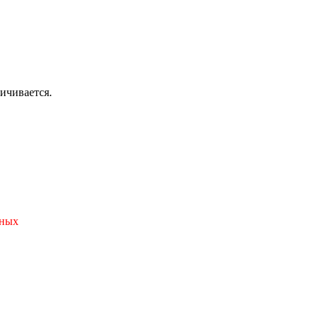
ичивается.
нных